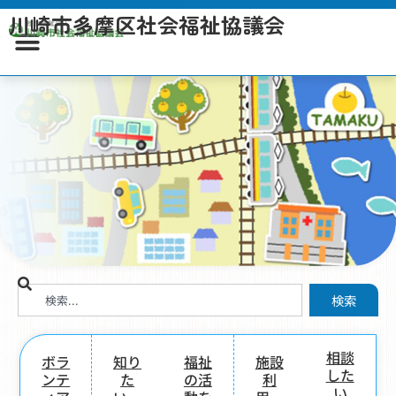
川崎市多摩区社会福祉協議会
検索
相談
ボラ
知り
福祉
施設
した
ンテ
た
の活
利
い