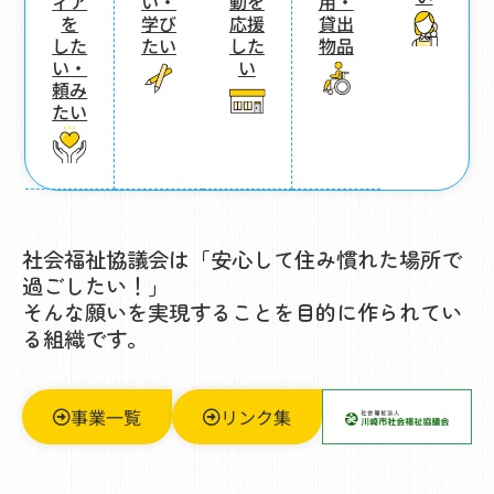
ィア
い・
動を
用・
を
学び
応援
貸出
した
たい
した
物品
い・
い
頼み
たい
社会福祉協議会は「安心して住み慣れた場所で
過ごしたい！」
そんな願いを実現することを目的に作られてい
る組織です。
事業一覧
リンク集