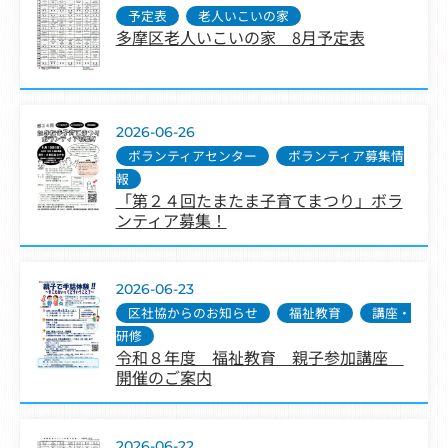
予定表
,
老人いこいの家
多摩区老人いこいの家 8月予定表
2026-06-26
ボランティアセンター
,
ボランティア募集情
報
「第２４回たまたま子育てまつり」ボラ
ンティア募集！
2026-06-23
区社協からのお知らせ
,
福祉教育
,
講座・
研修
令和８年度 福祉教育 親子参加講座
開催のご案内
2026-06-22