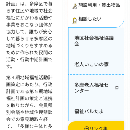
計画」は、多摩区で暮
施設利用・貸出物品
らす住民や地域で社会
福祉にかかわる活動や
相談したい
事業をおこなう団体が
協力して、誰もが安心
地区社会福祉協議
して暮らせる多摩区の
会
地域づくりをすすめる
ために作られた民間の
活動・行動中期計画で
老人いこいの家
す。
第４期地域福祉活動計
画策定にあたり、行政
多摩老人福祉セ
ンター
計画である第５期地域
福祉計画の策定と連携
を取りながら、会員種
福祉パルたま
別会議や地域住民懇談
会での意見聴取を経
て、「多様な主体と多
リンク集