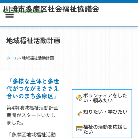
川崎市多摩区社会福祉協議会
地域福祉活動計画
ホーム
»
地域福祉活動計画
「多様な主体と多世
代がつながるささえ
合いのまち多摩区」
ボランティアをした
い・頼みたい
第4期地域福祉活動計画
知りたい・学びたい
期間がスタートいたし
ました。
福祉の活動を応援し
たい
「多摩区地域福祉活動