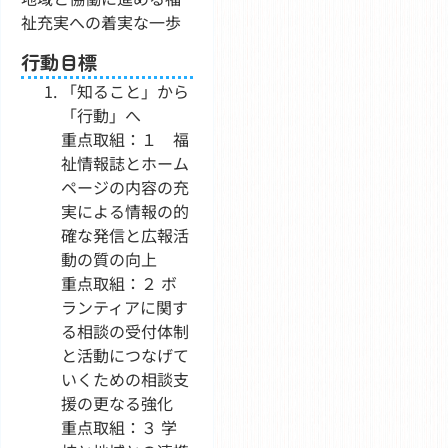
祉充実への着実な一歩
行動目標
「知ること」から
「行動」へ
重点取組：１ 福
祉情報誌とホーム
ページの内容の充
実による情報の的
確な発信と広報活
動の質の向上
重点取組：２ ボ
ランティアに関す
る相談の受付体制
と活動につなげて
いくための相談支
援の更なる強化
重点取組：３ 学