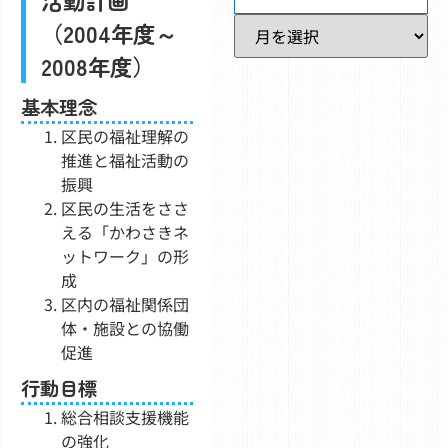
過去記事一覧
（2004年度～
2008年度）
基本理念
区民の福祉理解の
推進と福祉活動の
振興
区民の生活をささ
える「かわさきネ
ットワーク」の形
成
区内の福祉関係団
体・施設との協働
促進
行動目標
総合相談支援機能
の強化