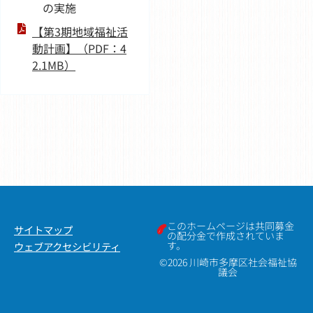
の実施
【第3期地域福祉活
動計画】（PDF：4
2.1MB）
このホームページは共同募金
サイトマップ
の配分金で作成されていま
す。
ウェブアクセシビリティ
©2026 川崎市多摩区社会福祉協
議会