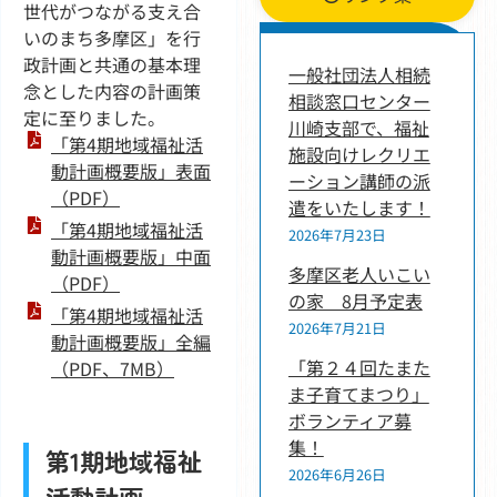
世代がつながる支え合
いのまち多摩区」を行
新着情報
政計画と共通の基本理
一般社団法人相続
念とした内容の計画策
相談窓口センター
定に至りました。
川崎支部で、福祉
「第4期地域福祉活
施設向けレクリエ
動計画概要版」表面
ーション講師の派
（PDF）
遣をいたします！
「第4期地域福祉活
2026年7月23日
動計画概要版」中面
多摩区老人いこい
（PDF）
の家 8月予定表
「第4期地域福祉活
2026年7月21日
動計画概要版」全編
「第２４回たまた
（PDF、7MB）
ま子育てまつり」
ボランティア募
集！
第1期地域福祉
2026年6月26日
活動計画