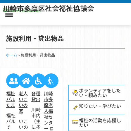
川崎市多摩区社会福祉協議会
施設利用・貸出物品
ホーム
»
施設利用・貸出物品
ボランティアをした
福祉
老人
各種
川崎
い・頼みたい
パル
いこ
貸出
市多
たま
いの
摩老
知りたい・学びたい
川崎
家
人福
福祉
市内
祉セ
福祉の活動を応援し
パル
いこ
（主
ンタ
たい
で
いの
に多
ー