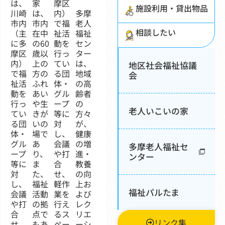
は、
家
摩区
施設利用・貸出物品
川崎
は、
内）
多摩
市内
市内
で福
老人
相談したい
（主
在中
祉活
福祉
に多
の60
動を
セン
摩区
歳以
行っ
ター
内）
上の
てい
は、
地区社会福祉協議
で福
方の
る団
地域
会
祉活
ふれ
体・
の高
動を
あい
グル
齢者
行っ
や生
ープ
の
老人いこいの家
てい
きが
等に
方々
る団
いの
対
が、
体・
場で
し、
健康
グル
あ
会議
の増
多摩老人福祉セ
ープ
り、
や打
進・
ンター
等に
ま
合
教養
対
た、
せ、
の向
し、
福祉
軽作
上お
福祉パルたま
会議
活動
業を
よび
や打
の拠
行え
レク
合
点で
るス
リエ
リンク集
せ、
もあ
ペー
ーシ