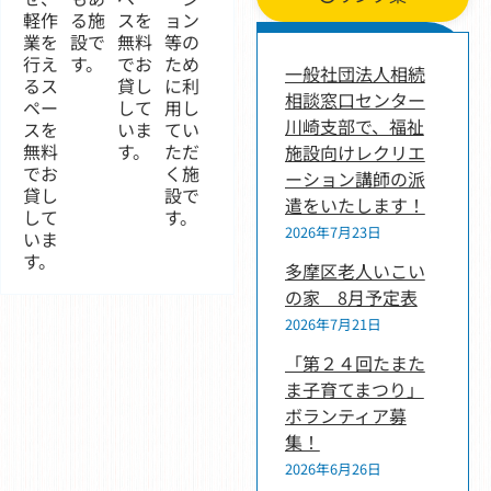
軽作
る施
スを
ョン
新着情報
業を
設で
無料
等の
行え
す。
でお
ため
一般社団法人相続
るス
貸し
に利
相談窓口センター
ペー
して
用し
川崎支部で、福祉
スを
いま
てい
無料
す。
ただ
施設向けレクリエ
でお
く施
ーション講師の派
貸し
設で
遣をいたします！
して
す。
2026年7月23日
いま
す。
多摩区老人いこい
の家 8月予定表
2026年7月21日
「第２４回たまた
ま子育てまつり」
ボランティア募
集！
2026年6月26日