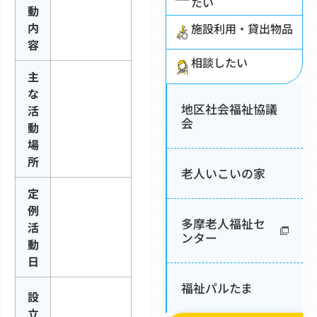
たい
動
内
施設利用・貸出物品
容
相談したい
主
な
地区社会福祉協議
活
会
動
場
所
老人いこいの家
定
例
多摩老人福祉セ
活
ンター
動
日
福祉パルたま
設
立