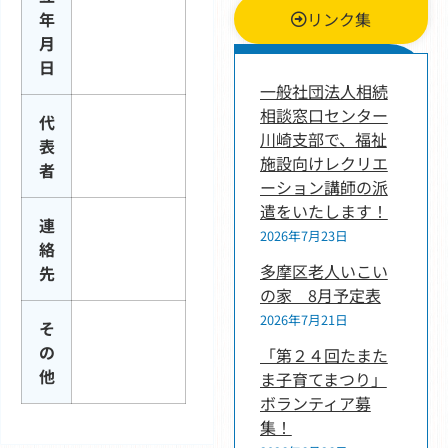
リンク集
年
月
新着情報
日
一般社団法人相続
相談窓口センター
代
川崎支部で、福祉
表
施設向けレクリエ
者
ーション講師の派
遣をいたします！
連
2026年7月23日
絡
多摩区老人いこい
先
の家 8月予定表
2026年7月21日
そ
の
「第２４回たまた
他
ま子育てまつり」
ボランティア募
集！