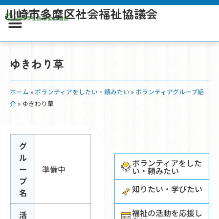
川崎市多摩区社会福祉協議会
ゆきわり草
ホーム
»
ボランティアをしたい・頼みたい
»
ボランティアグループ紹
介
»
ゆきわり草
グ
ル
ボランティアをした
ー
準備中
い・頼みたい
プ
知りたい・学びたい
名
福祉の活動を応援し
活